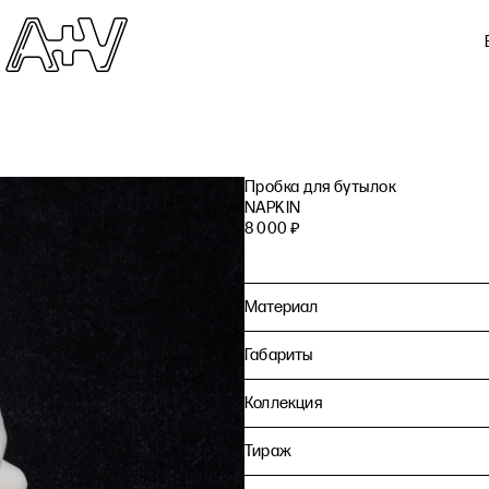
Пробка для бутылок
NAPKIN
8 000
₽
Материал
Габариты
Коллекция
Тираж