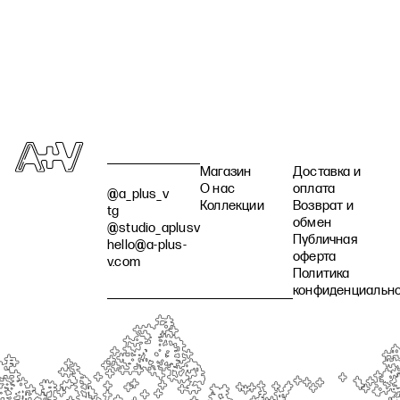
Магазин
Доставка и
О нас
оплата
@a_plus_v
Коллекции
Возврат и
tg
обмен
@studio_aplusv
Публичная
hello@a-plus-
оферта
v.com
Политика
конфиденциальн